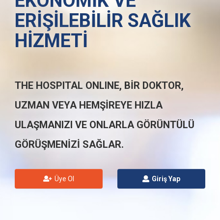
EKONOMIK VE
ERIŞILEBILIR SAĞLIK
HIZMETI
THE HOSPITAL ONLINE, BIR DOKTOR,
UZMAN VEYA HEMŞIREYE HIZLA
ULAŞMANIZI VE ONLARLA GÖRÜNTÜLÜ
GÖRÜŞMENIZI SAĞLAR.
Üye Ol
Giriş Yap