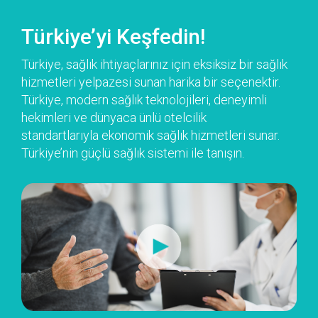
Türkiye’yi Keşfedin!
Türkiye, sağlık ihtiyaçlarınız için eksiksiz bir sağlık
hizmetleri yelpazesi sunan harika bir seçenektir.
Türkiye, modern sağlık teknolojileri, deneyimli
hekimleri ve dünyaca ünlü otelcilik
standartlarıyla ekonomik sağlık hizmetleri sunar.
Türkiye’nin güçlü sağlık sistemi ile tanışın.