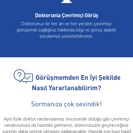
Doktorunla Çevrimiçi Görüş
Doktorunuz ile her an ve her yerden çevrimiçi
görüşerek sağlığınız hakkında bilgi ve görüş alabilir,
sorularınızı yöneltebilirsiniz.
Görüşmemden En İyi Şekilde
Nasıl Yararlanabilirim?
Sormanıza çok sevindik!
Aynı fiziki doktor randevularınız öncesinde olduğu gibi çevrimiçi
randevunuza da hazırlıklı gelmeniz, doktorunuzla geçireceğiniz
sürenin daha verimli olmasını sağlayacaktır. Hazırlık için bazı basit