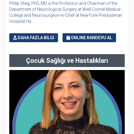
Philip Stieg, PhD, MD is the Professor and Chairman of the
Department of Neurological Surgery at Weill Cornell Medical
College and Neurosurgeon-in-Chief at NewYork-Presbyterian
Hospital.He...
DAHA FAZLA BİLGİ
ONLİNE RANDEVU AL
Çocuk Sağlığı ve Hastalıkları