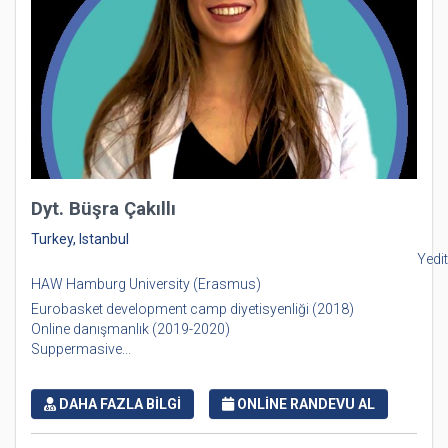
Dyt. Büşra Çakıllı
Turkey, Istanbul
Yedi
HAW Hamburg University (Erasmus)
Eurobasket development camp diyetisyenliği (2018)
Online danışmanlık (2019-2020)
Suppermasive...
DAHA FAZLA BİLGİ
ONLİNE RANDEVU AL