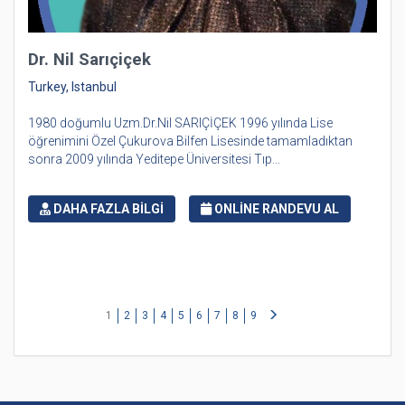
Dr. Nil Sarıçiçek
Turkey, Istanbul
1980 doğumlu Uzm.Dr.Nil SARIÇİÇEK 1996 yılında Lise
öğrenimini Özel Çukurova Bilfen Lisesinde tamamladıktan
sonra 2009 yılında Yeditepe Üniversitesi Tıp...
DAHA FAZLA BİLGİ
ONLİNE RANDEVU AL
1
2
3
4
5
6
7
8
9