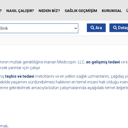
?
NASIL ÇALIŞIR?
NEDEN BİZ?
SAĞLIK GEÇMİŞİM
KURUMSAL
Ara
Detay
şımının mutlak gerekliliğine inanan Medicopin. LLC,
en gelişmiş tedavi
ve k
sek yarınlar için çalışır.
miş
teşhis ve tedavi
metotlarını ve en yetkin sağlık uzmanlarını, çağdaş yö
şekilde yaşamını sürdürebilmesi hakkının en temel insani hak olduğu inancı
ine getirebilmek amacıyla bütün çalışmalarında aşağıdaki temel değerler
pmak,