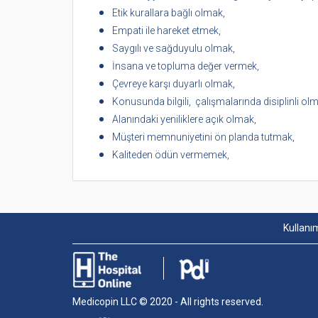
Etik kurallara bağlı olmak,
Empati ile hareket etmek,
Saygılı ve sağduyulu olmak,
İnsana ve topluma değer vermek,
Çevreye karşı duyarlı olmak,
Konusunda bilgili, çalışmalarında disiplinli ol
Alanındaki yeniliklere açık olmak,
Müşteri memnuniyetini ön planda tutmak,
Kaliteden ödün vermemek,
Kullanım
Medicopin LLC © 2020 - All rights reserved.