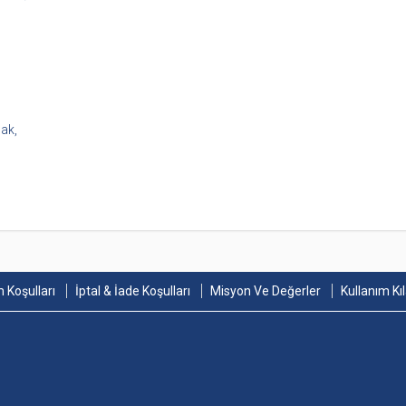
mak,
 Koşulları
İptal & İade Koşulları
Misyon Ve Değerler
Kullanım Kı