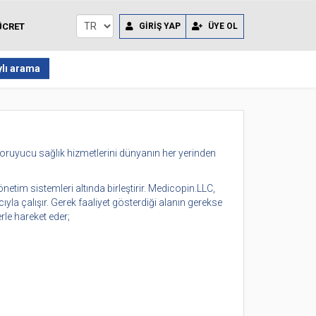
ÜCRET
GİRİŞ YAP
ÜYE OL
lı arama
oruyucu sağlık hizmetlerini dünyanın her yerinden
netim sistemleri altında birleştirir. Medicopin.LLC,
yla çalışır. Gerek faaliyet gösterdiği alanın gerekse
le hareket eder;